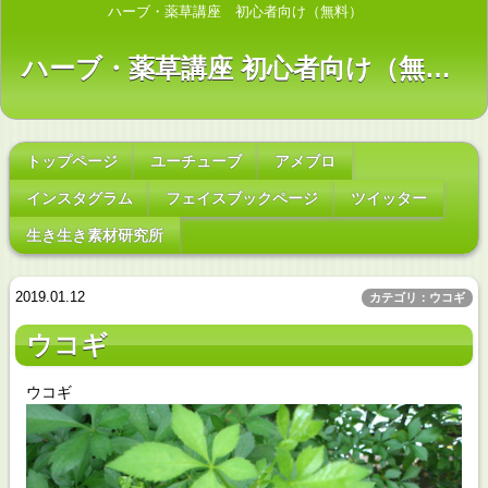
ハーブ・薬草講座 初心者向け（無料）
ハーブ・薬草講座 初心者向け（無料）
トップページ
ユーチューブ
アメブロ
インスタグラム
フェイスブックページ
ツイッター
生き生き素材研究所
2019.01.12
カテゴリ：ウコギ
ウコギ
ウコギ