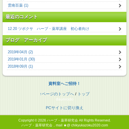
雲南百薬 (1)
最近のコメント
12.20 ツボクサ ハーブ・薬草講座 初心者向け
ブログ アーカイブ
2019年04月 (2)
2019年01月 (30)
2018年09月 (1)
資料室へご招待！
↑ページのトップへ
/
トップ
daunrodo
PCサイトに切り換え
Copyright © 2026
ハーブ・薬草研究会
All Rights Reserved.
ハーブ・薬草研究会，mail ★@ chikyukazoku2020.com