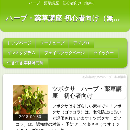
ハーブ・薬草講座 初心者向け（無料）
ハーブ・薬草講座 初心者向け（無料）
トップページ
ユーチューブ
アメブロ
インスタグラム
フェイスブックページ
ツイッター
生き生き素材研究所
初心者のためのハーブ・薬草講座
ツボクサ ハーブ・薬草講
座 初心者向け
ツボクサはすばらしい素材です！ツボ
クサ（ゴツコラ）は、老化防止に良い
2018.09.30
と評価されています！ツボクサ（ゴツ
コラ）は、認知症の対策・ 予防 として良さそうです！ツ